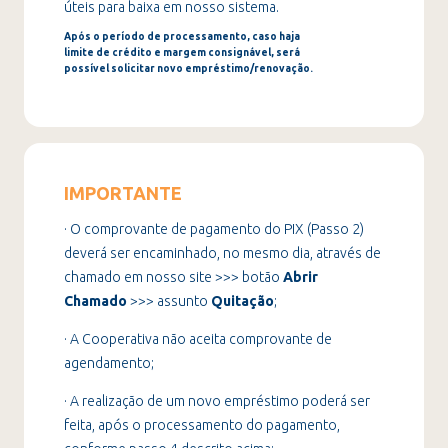
úteis para baixa em nosso sistema.
Após o período de processamento, caso haja
limite de crédito e margem consignável, será
possível solicitar novo empréstimo/renovação.
IMPORTANTE
· O comprovante de pagamento do PIX (Passo 2)
deverá ser encaminhado, no mesmo dia, através de
chamado em nosso site >>> botão
Abrir
Chamado
>>> assunto
Quitação
;
· A Cooperativa não aceita comprovante de
agendamento;
· A realização de um novo empréstimo poderá ser
feita, após o processamento do pagamento,