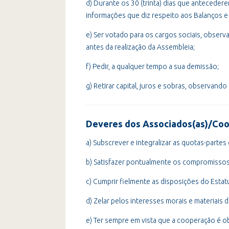
d) Durante os 30 (trinta) dias que antecederem
informações que diz respeito aos Balanços 
e) Ser votado para os cargos sociais, observa
antes da realização da Assembleia;
f) Pedir, a qualquer tempo a sua demissão;
g) Retirar capital, juros e sobras, observand
Deveres dos Associados(as)/Coo
a) Subscrever e integralizar as quotas-parte
b) Satisfazer pontualmente os compromissos
c) Cumprir fielmente as disposições do Estat
d) Zelar pelos interesses morais e materiais 
e) Ter sempre em vista que a cooperação é o