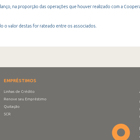
alanço, na proporção das operações que houver realizado com a Coopera
o o valor destas for rateado entre os associados.
EMPRÉSTIMOS
Linhas de Crédito
Renove seu Empréstimo
Quitação
SCR