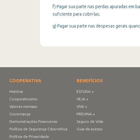
f) Pagar sua parte nas perdas apuradas em b
suficiente para cobri-las;
g) Pagar sua parte nas despesas gerais quand
COOPERATIVA
BENEFÍCIOS
História
ESTUDA +
Cooperativismo
VEJA +
Valores mensais
VIVA +
Governança
PREVINA +
Demonstrações Financeiras
Seguro de Vida
Política de Segurança Cibernética
Guia de acesso
Política de Privacidade