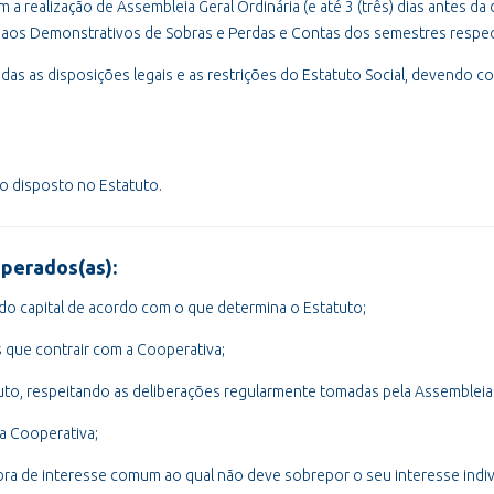
 a realização de Assembleia Geral Ordinária (e até 3 (três) dias antes da 
e aos Demonstrativos de Sobras e Perdas e Contas dos semestres respec
das as disposições legais e as restrições do Estatuto Social, devendo con
o o disposto no Estatuto.
perados(as):
s do capital de acordo com o que determina o Estatuto;
 que contrair com a Cooperativa;
uto, respeitando as deliberações regularmente tomadas pela Assembleia 
da Cooperativa;
bra de interesse comum ao qual não deve sobrepor o seu interesse indivi